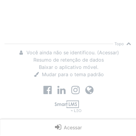
Topo
Você ainda não se identificou. (
Acessar
)
Resumo de retenção de dados
Baixar o aplicativo móvel.
Mudar para o tema padrão
https://www.facebook.com/gruporbi
https://www.linkedin.com/com
https://www.instagram.
https://www.grup
LEO by SmartLMS
Acessar