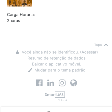
Carga Horária
:
2horas
Topo
Você ainda não se identificou. (
Acessar
)
Resumo de retenção de dados
Baixar o aplicativo móvel.
Mudar para o tema padrão
https://www.facebook.com/gruporbi
https://www.linkedin.com/com
https://www.instagram.
https://www.grup
LEO by SmartLMS